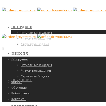
ОБ ОРДЕНЕ
Вступление в Орден
Ритуал посвящения
Структура Ордена
МИССИЯ
Об ордене
Вступление в Орден
Ритуал посвящения
Структура Ордена
ОБУЧЕНИЕ
Миссия
Обучение
Библиотека
Контакты